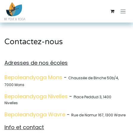
Se rendre au contenu
Contactez-nous
Adresses de nos écoles
Bepoleandyoga Mons
​​-
Chaussée de Binche 50b/4,
7000 Mons
Bepoleandyoga Nivelles
​​​​ -
Place Pedduzi 3, 1400
Nivelles
Bepoleandyoga Wavre
​​-
Rue de Namur 167, 1300 Wavre
Info et contact