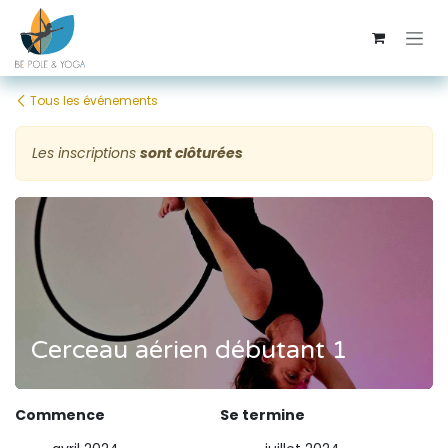
Se rendre au contenu
Tous les événements
Les inscriptions
sont clôturées
Cerceau aérien débutant 1
Commence
Se termine