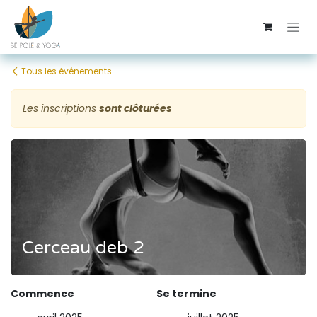
Se rendre au contenu
Tous les événements
Les inscriptions
sont clôturées
Cerceau deb 2
Commence
Se termine