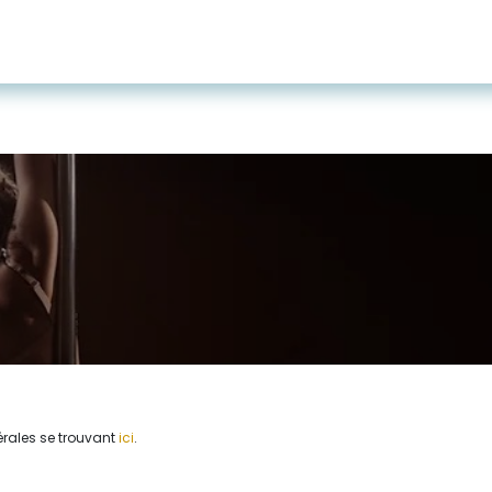
Page d'accueil
Cours
Tarifs et cartes
érales se trouvant
ici
.