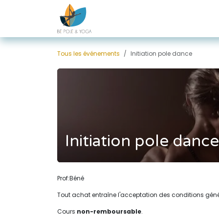
Se rendre au contenu
Tous les événements
Initiation pole dance
Initiation pole dance
Prof:Béné
Tout achat entraîne l'acceptation des conditions gén
Cours
non-remboursable
.