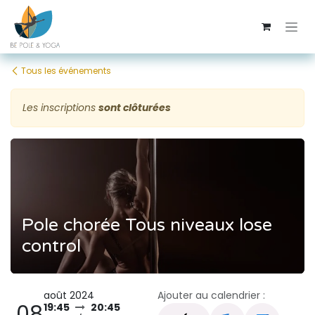
Se rendre au contenu
Tous les événements
Les inscriptions
sont clôturées
Pole chorée Tous niveaux lose
control
août 2024
Ajouter au calendrier :
08
19:45
20:45