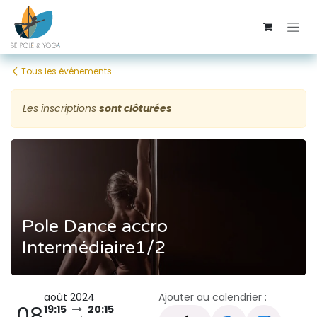
Se rendre au contenu
Tous les événements
Les inscriptions
sont clôturées
Pole Dance accro
Intermédiaire1/2
août 2024
Ajouter au calendrier :
08
19:15
20:15