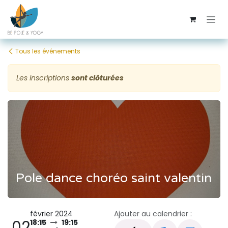
Se rendre au contenu
Tous les événements
Les inscriptions
sont clôturées
Pole dance choréo saint valentin
février 2024
Ajouter au calendrier :
02
18:15
19:15