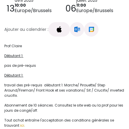
avril 2025
juillet 2025
10:00
11:00
13
06
Europe/Brussels
Europe/Brussels
Ajouter au calendrier :
Prof:Claire
Débutant 1:
pas de pré-requis
Débutant 1:
travail des pré-requis débutant 1: Marche/ Pirouette/ Step
Around/Fireman/ Front Hook et ses variations/ Sit / Crucifix/ inverted
crucifix.
Abonnement de 10 séances. Consultez le site web ou la prof pour les
jours de congé/off.
Tout achat entraîne l'acceptation des conditions générales se
trouvant
ici
.