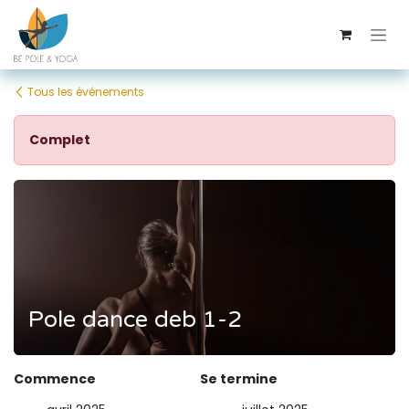
Se rendre au contenu
Tous les événements
Complet
Pole dance deb 1-2
Commence
Se termine