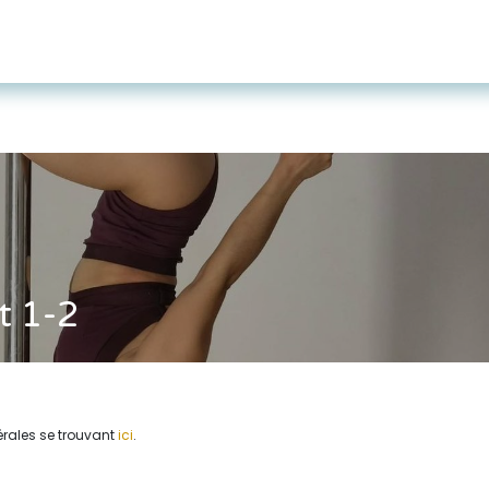
Page d'accueil
Cours
Tarifs et cartes
t 1-2
érales se trouvant
ici
.