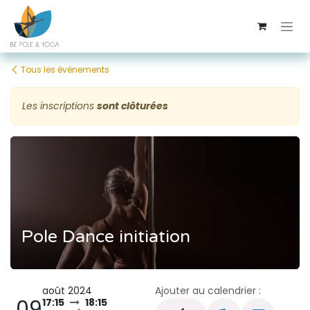
Se rendre au contenu
Tous les événements
Les inscriptions
sont clôturées
Pole Dance initiation
août 2024
Ajouter au calendrier :
09
17:15
18:15