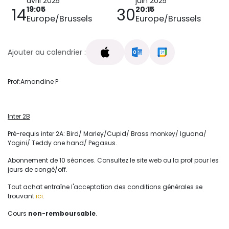
avril 2025
juin 2025
19:05
20:15
14
30
Europe/Brussels
Europe/Brussels
Ajouter au calendrier :
Prof:Amandine P
Inter 2B
Pré-requis inter 2A: Bird/ Marley/Cupid/ Brass monkey/ Iguana/
Yogini/ Teddy one hand/ Pegasus.
Abonnement de 10 séances. Consultez le site web ou la prof pour les
jours de congé/off.
Tout achat entraîne l'acceptation des conditions générales se
trouvant
ici
.
Cours
non-remboursable
.