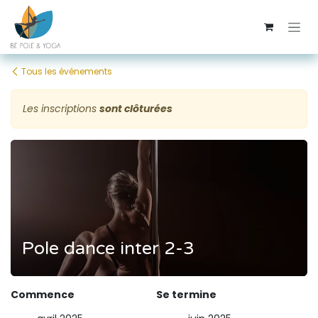
Se rendre au contenu
Tous les événements
Les inscriptions
sont clôturées
Pole dance inter 2-3
Commence
Se termine