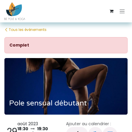
Se rendre au contenu
Tous les événements
Complet
Pole sensual débutant
août 2023
Ajouter au calendrier :
29
18:30
19:30