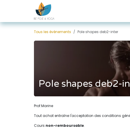
Se rendre au contenu
Tous les événements
Pole shapes deb2-inter
Pole shapes deb2-in
Prof:Marine
Tout achat entraîne l'acceptation des conditions gén
Cours
non-remboursable
.