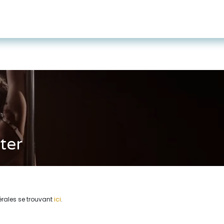
Page d'accueil
Cours
Tarifs et cartes
ter
érales se trouvant
ici
.