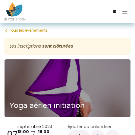
Se rendre au contenu
Tous les événements
Les inscriptions
sont clôturées
Yoga aérien initiation
septembre 2023
Ajouter au calendrier :
07
18:00
19:00