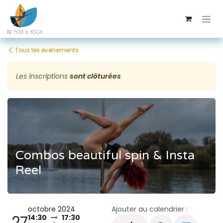
Se rendre au contenu
Tous les événements
Les inscriptions
sont clôturées
Combos beautiful spin & Insta
Reel
octobre 2024
Ajouter au calendrier :
27
14:30
17:30