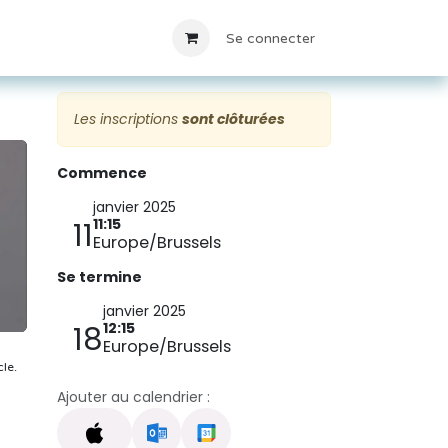
Locations
Contact
Se connecter
Les inscriptions
sont clôturées
Commence
janvier 2025
11:15
11
Europe/Brussels
Se termine
janvier 2025
12:15
18
Europe/Brussels
cle.
Ajouter au calendrier :