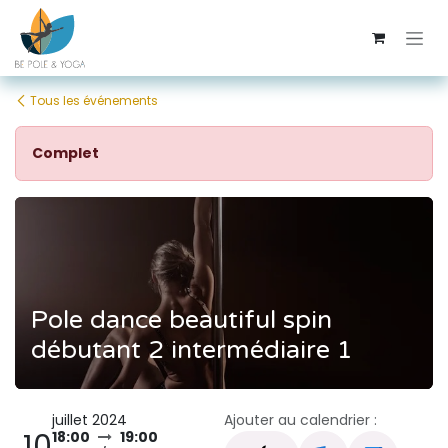
Se rendre au contenu
Tous les événements
Complet
Pole dance beautiful spin
débutant 2 intermédiaire 1
juillet 2024
Ajouter au calendrier :
10
18:00
19:00