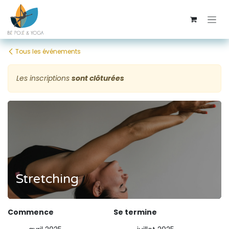
Se rendre au contenu
Tous les événements
Les inscriptions
sont clôturées
Stretching
Commence
Se termine